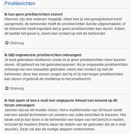
Privéberichten
Ik kan geen privéberichten sturen!
Hiervoor zijn drie redenen mogelijk: ofwel ben je niet geregistreerd en/of
aangemeld, de beheerder heeft de privéberichten functie uitgeschakeld, of
de beheerder heeft ingesteld dat je geen privéberichten kan sturen. Indien
dit laatste het geval is, neem dan contact op met de beheerder.
Omhoog
Ik blijf ongewenste privéberichten ontvangen!
Je kunt gebruikers blokkeren zodat ze je geen privéberichten meer kunnen
sturen, dit gebeurt via het gebruikerspaneel. Als je ongepaste privéberichten
ontvangt van een bepaalde gebruiker, neem dan contact op met de
beheerder, deze kan ervoor zorgen dat hij of zij niet langer privéberichten
kan sturen of gebruik de meldknop in het privébericht.
Omhoog
Ik heb spam of een e-mail met ongepaste inhoud van iemand op dit
forum ontvangen!
Jammer dat we dit moeten horen. Het e-mailformulier van dit forum werkt
met een aantal technieken om zenders van zulke berichten te traceren. Het
beste wat je kan doen is de beheerder een kopie van het bericht e-mailen,
inclusief de headers (hierin staan de details van de gebruiker die de e-mail
stuurde). Deze zal dan de nodige stappen ondernemen.