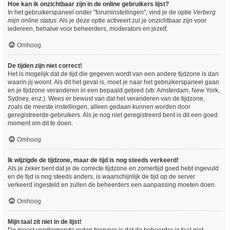
Hoe kan ik onzichtbaar zijn in de online gebruikers lijst?
In het gebruikerspaneel onder "foruminstellingen", vind je de optie
Verberg
mijn online status
. Als je deze optie activeert zul je onzichtbaar zijn voor
iedereen, behalve voor beheerders, moderators en jezelf.
Omhoog
De tijden zijn niet correct!
Het is mogelijk dat de tijd die gegeven wordt van een andere tijdzone is dan
waarin jij woont. Als dit het geval is, moet je naar het gebruikerspaneel gaan
en je tijdzone veranderen in een bepaald gebied (vb: Amsterdam, New York,
Sydney, enz.). Wees er bewust van dat het veranderen van de tijdzone,
zoals de meeste instellingen, alleen gedaan kunnen worden door
geregistreerde gebruikers. Als je nog niet geregistreerd bent is dit een goed
moment om dit te doen.
Omhoog
Ik wijzigde de tijdzone, maar de tijd is nog steeds verkeerd!
Als je zeker bent dat je de correcte tijdzone en zomertijd goed hebt ingevuld
en de tijd is nog steeds anders, is waarschijnlijk de tijd op de server
verkeerd ingesteld en zullen de beheerders een aanpassing moeten doen.
Omhoog
Mijn taal zit niet in de lijst!