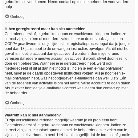
gebruikers te voorkomen. Neem contact op met de beheerder voor verdere
hulp.
Omhoog
Ik ben geregistreerd maar kan niet aanmelden!
Controleer eerst of je gebruikersnaam en wachtwoord kloppen. Indien ze
correct zijn, kan één of meerdere zaken hiervan de oorzaak zijn. Indien
COPPA geactiveerd is en je tijdens het registratieproces opgaf dat je jonger
bent dan 13 jaar, moet je de ontvangen instructies opvolgen. Als dit niet het
geval is, moet je account dan geactiveerd worden? Sommige forums
vereisen dat iedere nieuwe account geactiveerd wordt, ofwel door jezelf of
door een beheerder. Wanneer je je geregistreerd hebt, werd ook
medegedeeld of dit al dan niet nodig is. Indien je een e-mail ontvangen
hebt, moet je de daarin opgegeven instructies volgen. Als je nooit een e-
mail ontvangen hebt, was het opgegeven e-mailadres dan wel juist? Één
van de redenen van activatie is om het aantal valse accounts te doen dalen.
Als je zeker bent dat je e-mailadres correct was, neem dan contact op met
de beheerder.
Omhoog
Waarom kan ik niet aanmelden?
Er zijn verschillende redenen mogelijk waarom je dit probleem hebt.
Controleer eerst of je gebruikersnaam en wachtwoord kloppen. Indien ze
correct zijn, kun je contact opnemen met de beheerder om er zeker van te
zijn dat je niet verbannen bent. Het is ook mogelijk dat de forumconfiguratie