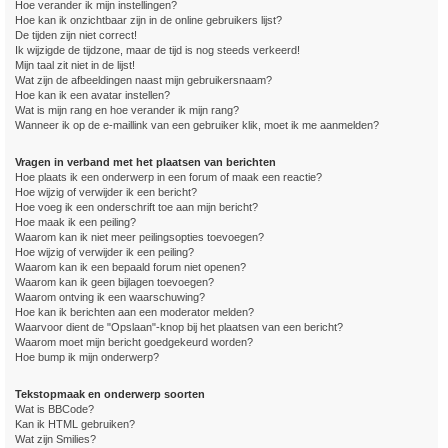
Hoe verander ik mijn instellingen?
Hoe kan ik onzichtbaar zijn in de online gebruikers lijst?
De tijden zijn niet correct!
Ik wijzigde de tijdzone, maar de tijd is nog steeds verkeerd!
Mijn taal zit niet in de lijst!
Wat zijn de afbeeldingen naast mijn gebruikersnaam?
Hoe kan ik een avatar instellen?
Wat is mijn rang en hoe verander ik mijn rang?
Wanneer ik op de e-maillink van een gebruiker klik, moet ik me aanmelden?
Vragen in verband met het plaatsen van berichten
Hoe plaats ik een onderwerp in een forum of maak een reactie?
Hoe wijzig of verwijder ik een bericht?
Hoe voeg ik een onderschrift toe aan mijn bericht?
Hoe maak ik een peiling?
Waarom kan ik niet meer peilingsopties toevoegen?
Hoe wijzig of verwijder ik een peiling?
Waarom kan ik een bepaald forum niet openen?
Waarom kan ik geen bijlagen toevoegen?
Waarom ontving ik een waarschuwing?
Hoe kan ik berichten aan een moderator melden?
Waarvoor dient de "Opslaan"-knop bij het plaatsen van een bericht?
Waarom moet mijn bericht goedgekeurd worden?
Hoe bump ik mijn onderwerp?
Tekstopmaak en onderwerp soorten
Wat is BBCode?
Kan ik HTML gebruiken?
Wat zijn Smilies?