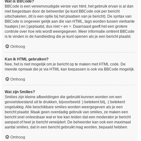
Wat is BBCode?
BBCode is een vereenvoudigde versie van html, het gebruik ervan is al dan
niet toegestaan door de beheerder (je kunt BBCode ook per bericht
uitschakelen, dit is een optie bij het plaatsen van je bericht). De syntax van
BBCode is ongeveer gelijk aan die van HTML, tags worden tussen vierkante
haakjes [ en ] geplaatst, dus niet < en >. Daarnaast geeft het een grotere
controle over hoe iets wordt weergegeven. Meer informatie omtrent BBCode
is te vinden in de handleiding die je kunt openen als je een bericht plaatst.
Omhoog
Kan ik HTML gebruiken?
Nee, het is niet mogelijk om je bericht op te maken met HTML code. De
meeste opmaak die je via HTML kan toepassen is ook via BBCode mogelijk.
Omhoog
Wat zijn Smilies?
Smilies zijn kleine afbeeldingen die gebruikt kunnen worden om een
gevoelstoestand uit te drukken, bijvoorbeeld :) betekent blij, :( betekent
ongelukkig. Alle beschikbare smilies worden weergegeven als je een
bericht plaatst. Maak geen overdadig gebruik van smilies, ze maken een
bericht snel onleesbaar wat er toe kan leiden dat een moderator je bericht
aanpast of heel je bericht verwijdert. De beheerder kan ook een maximaal
aantal smilies, dat in een bericht gebruikt mag worden, bepaald hebben.
Omhoog