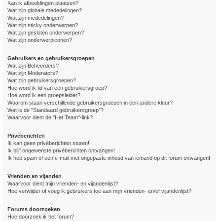
Kan ik afbeeldingen plaatsen?
Wat zijn globale mededelingen?
Wat zijn mededelingen?
Wat zijn sticky onderwerpen?
Wat zijn gesloten onderwerpen?
Wat zijn onderwerpiconen?
Gebruikers en gebruikersgroepen
Wat zijn Beheerders?
Wat zijn Moderators?
Wat zijn gebruikersgroepen?
Hoe word ik lid van een gebruikersgroep?
Hoe word ik een groepsleider?
Waarom staan verschillende gebruikersgroepen in een andere kleur?
Wat is de "Standaard gebruikersgroep"?
Waarvoor dient de "Het Team"-link?
Privéberichten
Ik kan geen privéberichten sturen!
Ik blijf ongewenste privéberichten ontvangen!
Ik heb spam of een e-mail met ongepaste inhoud van iemand op dit forum ontvangen!
Vrienden en vijanden
Waarvoor dient mijn vrienden- en vijandenlijst?
Hoe verwijder of voeg ik gebruikers toe aan mijn vrienden- en/of vijandenlijst?
Forums doorzoeken
Hoe doorzoek ik het forum?