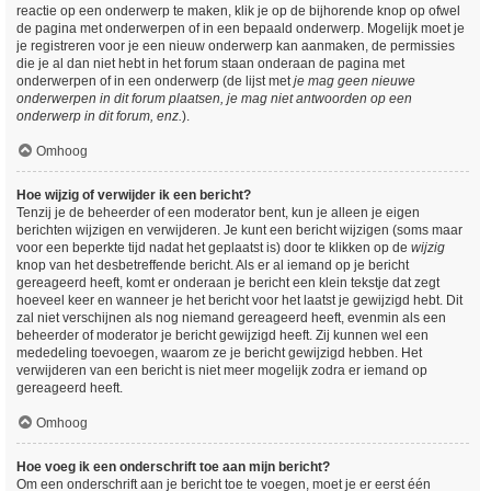
reactie op een onderwerp te maken, klik je op de bijhorende knop op ofwel
de pagina met onderwerpen of in een bepaald onderwerp. Mogelijk moet je
je registreren voor je een nieuw onderwerp kan aanmaken, de permissies
die je al dan niet hebt in het forum staan onderaan de pagina met
onderwerpen of in een onderwerp (de lijst met
je mag geen nieuwe
onderwerpen in dit forum plaatsen, je mag niet antwoorden op een
onderwerp in dit forum, enz.
).
Omhoog
Hoe wijzig of verwijder ik een bericht?
Tenzij je de beheerder of een moderator bent, kun je alleen je eigen
berichten wijzigen en verwijderen. Je kunt een bericht wijzigen (soms maar
voor een beperkte tijd nadat het geplaatst is) door te klikken op de
wijzig
knop van het desbetreffende bericht. Als er al iemand op je bericht
gereageerd heeft, komt er onderaan je bericht een klein tekstje dat zegt
hoeveel keer en wanneer je het bericht voor het laatst je gewijzigd hebt. Dit
zal niet verschijnen als nog niemand gereageerd heeft, evenmin als een
beheerder of moderator je bericht gewijzigd heeft. Zij kunnen wel een
mededeling toevoegen, waarom ze je bericht gewijzigd hebben. Het
verwijderen van een bericht is niet meer mogelijk zodra er iemand op
gereageerd heeft.
Omhoog
Hoe voeg ik een onderschrift toe aan mijn bericht?
Om een onderschrift aan je bericht toe te voegen, moet je er eerst één