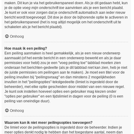
maken. Dit kun je via het gebruikerspaneel doen. Als je dit gedaan hebt, kun
je de optie
voeg mijn onderschrift toe
aanvinken als je een bericht plaatst.
Je kunt er ook voor zorgen dat je onderschrift automatisch aan ieder nieuw
bericht wordt toegevoegd. Dit doe je door de bijhorende optie te activeren in
het gebruikerspaneel (het is nog altijd mogelijk om het onderschrift uit te
schakelen als je het bericht plaatst).
Omhoog
Hoe maak ik een peiling?
Een peiling aanmaken is heel gemakkelijk, als je een nieuw onderwerp
aanmaakt (of het eerste bericht in een onderwerp bewerkt en als je daar
permissies voor hebt) zou je een "voeg peiling toe" tabblad moeten zien
onderaan het berichten-gedeelte (als je dit tabblad niet kan zien, heb je niet
de juiste permissies om peilingen aan te maken). Je moet een titel voor de
peiling invullen bij "peilingsvraag" en dan minstens 2 mogelijkheden
invullen in het "peilingopties"-tekstgedeelte (limiet is ingesteld door de
beheerder), met elke optie gescheiden door middel van een nieuwe regel.
Je kunt ook instellen hoeveel opties een gebruiker mag kiezen onder
"opties per gebruiker" en een tijdslimiet in dagen voor de peiling (0 is een
peiling van oneindige duur).
Omhoog
Waarom kan ik niet meer peilingsopties toevoegen?
De limiet voor de peilingsopties is ingesteld door de beheerder. Indien je
meer opties denkt nodig te hebben dan het toegestane aantal, neem dan