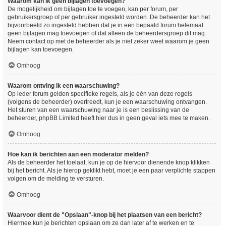
Waarom kan ik geen bijlagen toevoegen?
De mogelijkheid om bijlagen toe te voegen, kan per forum, per
gebruikersgroep of per gebruiker ingesteld worden. De beheerder kan het
bijvoorbeeld zo ingesteld hebben dat je in een bepaald forum helemaal
geen bijlagen mag toevoegen of dat alleen de beheerdersgroep dit mag.
Neem contact op met de beheerder als je niet zeker weet waarom je geen
bijlagen kan toevoegen.
Omhoog
Waarom ontving ik een waarschuwing?
Op ieder forum gelden specifieke regels, als je één van deze regels
(volgens de beheerder) overtreedt, kun je een waarschuwing ontvangen.
Het sturen van een waarschuwing naar je is een beslissing van de
beheerder, phpBB Limited heeft hier dus in geen geval iets mee te maken.
Omhoog
Hoe kan ik berichten aan een moderator melden?
Als de beheerder het toelaat, kun je op de hiervoor dienende knop klikken
bij het bericht. Als je hierop geklikt hebt, moet je een paar verplichte stappen
volgen om de melding te versturen.
Omhoog
Waarvoor dient de "Opslaan"-knop bij het plaatsen van een bericht?
Hiermee kun je berichten opslaan om ze dan later af te werken en te