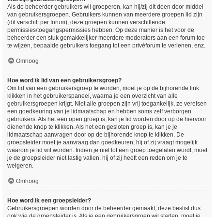
Als de beheerder gebruikers wil groeperen, kan hij/zij dit doen door middel
van gebruikersgroepen. Gebruikers kunnen van meerdere groepen lid zijn
(dit verschilt per forum), deze groepen kunnen verschillende
permissies/toegangspermissies hebben. Op deze manier is het voor de
beheerder een stuk gemakkelijker meerdere moderators aan een forum toe
te wijzen, bepaalde gebruikers toegang tot een privéforum te verlenen, enz.
Omhoog
Hoe word ik lid van een gebruikersgroep?
Om lid van een gebruikersgroep te worden, moet je op de bijhorende link
klikken in het gebruikerspaneel, waarna je een overzicht van alle
gebruikersgroepen krijgt. Niet alle groepen zijn vrij toegankelijk, ze vereisen
een goedkeuring van je lidmaatschap en hebben soms zelf verborgen
gebruikers. Als het een open groep is, kan je lid worden door op de hiervoor
dienende knop te klikken. Als het een gesloten groep is, kan je je
lidmaatschap aanvragen door op de bijhorende knop te klikken. De
groepsleider moet je aanvraag dan goedkeuren, hij of zij vraagt mogelijk
waarom je lid wil worden. Indien je niet tot een groep toegelaten wordt, moet
je de groepsleider niet lastig vallen, hij of zij heeft een reden om je te
weigeren.
Omhoog
Hoe word ik een groepsleider?
Gebruikersgroepen worden door de beheerder gemaakt, deze beslist dus
ook wie de groepsleider is. Als je een gebruikersgroep wil starten, moet je