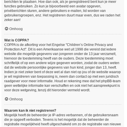
berichten te plaatsen. Hoe dan ook, als je geregistreerd bent kun je meer
functies gebruiken. Zo kun je bijvoorbeeld een avatar opgeven,
privéberichten sturen, andere gebruikers e-mailen, lid worden van
gebruikersgroepen, enz. Het registreren duurt maar even, dus we raden het
zeker aan!
Omhoog
Wat is COPPA?
COPPA is de afkorting voor het Engelse "Children’s Online Privacy and
Protection Act". Dit is een Amerikaanse wet uit 1998 die vereist dat iedere
website die mogelijk gegevens van jongeren onder de 13 jaar verzamelt,
hiervoor de toestemming heeft van de ouders. Deze toestemming moet
schriftelijk of op een andere wijze gegeven worden, zodat de ouders weten
dat de website persoonlijke gegevens van hun kind, jonger dan 13, heeft.
Indien je niet zeker bent of deze wet al dan niet op jou of de website waarop
je wil registreren van toepassing is, neem dan contact op met een juridisch
raadgever voor meer informatie. Houd er rekening mee dat het phpBB-team
geen wettelijke informatie kan verschaffen en ook niet het aanspreekpunt is
voor deze wetgeving, tenzij dit hieronder vermeld wordt.
Omhoog
Waarom kan ik niet registreren?
Mogelijk heeft de beheerder je IP-adres verbannen, of de gebruikersnaam
die je opgeeft verboden. Tevens is het mogelijk dat de beheerder de
registratie mogelijkheid heeft uitgeschakeld om zo de registratie van nieuwe