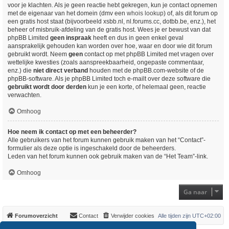
voor je klachten. Als je geen reactie hebt gekregen, kun je contact opnemen
met de eigenaar van het domein (dmv een
whois lookup
) of, als dit forum op
een gratis host staat (bijvoorbeeld xsbb.nl, nl.forums.cc, dotbb.be, enz.), het
beheer of misbruik-afdeling van de gratis host. Wees je er bewust van dat
phpBB Limited
geen inspraak
heeft en dus in geen enkel geval
aansprakelijk gehouden kan worden over hoe, waar en door wie dit forum
gebruikt wordt. Neem
geen
contact op met phpBB Limited met vragen over
wettelijke kwesties (zoals aanspreekbaarheid, ongepaste commentaar,
enz.) die
niet direct verband
houden met de phpBB.com-website of de
phpBB-software. Als je phpBB Limited toch e-mailt over deze software die
gebruikt wordt door derden
kun je een korte, of helemaal geen, reactie
verwachten.
Omhoog
Hoe neem ik contact op met een beheerder?
Alle gebruikers van het forum kunnen gebruik maken van het “Contact”-
formulier als deze optie is ingeschakeld door de beheerders.
Leden van het forum kunnen ook gebruik maken van de “Het Team”-link.
Omhoog
Ga naar
Forumoverzicht
Contact
Verwijder cookies
Alle tijden zijn
UTC+02:00