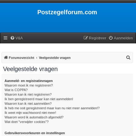
Postzegelforum.com
V&A
Registreer
Aanmelden
Z
Forumoverzicht
Veelgestelde vragen
o
Veelgestelde vragen
e
k
Aanmeld- en registratievragen
Waarom moet ik me registreren?
Wat is COPPA?
Waarom kan ik niet registreren?
Ik ben geregistreerd maar kan niet aanmelden!
Waarom kan ik niet aanmelden?
Ik heb me ooit geregistreerd maar kan nu niet meer aanmelden!?
Ik weet mijn wachtwoord niet meer!
Waarom word ik automatisch afgemeld?
Wat doet "verwijder cookies"?
Gebruikersvoorkeuren en instellingen