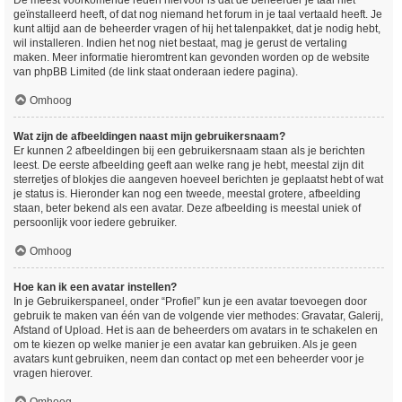
De meest voorkomende reden hiervoor is dat de beheerder je taal niet
geïnstalleerd heeft, of dat nog niemand het forum in je taal vertaald heeft. Je
kunt altijd aan de beheerder vragen of hij het talenpakket, dat je nodig hebt,
wil installeren. Indien het nog niet bestaat, mag je gerust de vertaling
maken. Meer informatie hieromtrent kan gevonden worden op de website
van phpBB Limited (de link staat onderaan iedere pagina).
Omhoog
Wat zijn de afbeeldingen naast mijn gebruikersnaam?
Er kunnen 2 afbeeldingen bij een gebruikersnaam staan als je berichten
leest. De eerste afbeelding geeft aan welke rang je hebt, meestal zijn dit
sterretjes of blokjes die aangeven hoeveel berichten je geplaatst hebt of wat
je status is. Hieronder kan nog een tweede, meestal grotere, afbeelding
staan, beter bekend als een avatar. Deze afbeelding is meestal uniek of
persoonlijk voor iedere gebruiker.
Omhoog
Hoe kan ik een avatar instellen?
In je Gebruikerspaneel, onder “Profiel” kun je een avatar toevoegen door
gebruik te maken van één van de volgende vier methodes: Gravatar, Galerij,
Afstand of Upload. Het is aan de beheerders om avatars in te schakelen en
om te kiezen op welke manier je een avatar kan gebruiken. Als je geen
avatars kunt gebruiken, neem dan contact op met een beheerder voor je
vragen hierover.