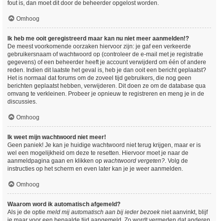
fout is, dan moet dit door de beheerder opgelost worden.
Omhoog
Ik heb me ooit geregistreerd maar kan nu niet meer aanmelden!?
De meest voorkomende oorzaken hiervoor zijn: je gaf een verkeerde
gebruikersnaam of wachtwoord op (controleer de e-mail met je registratie
gegevens) of een beheerder heeft je account verwijderd om één of andere
reden. Indien dit laatste het geval is, heb je dan ooit een bericht geplaatst?
Het is normaal dat forums om de zoveel tijd gebruikers, die nog geen
berichten geplaatst hebben, verwijderen. Dit doen ze om de database qua
omvang te verkleinen. Probeer je opnieuw te registreren en meng je in de
discussies.
Omhoog
Ik weet mijn wachtwoord niet meer!
Geen paniek! Je kan je huidige wachtwoord niet terug krijgen, maar er is
wel een mogelijkheid om deze te resetten. Hiervoor moet je naar de
aanmeldpagina gaan en klikken op
wachtwoord vergeten?
. Volg de
instructies op het scherm en even later kan je je weer aanmelden.
Omhoog
Waarom word ik automatisch afgemeld?
Als je de optie
meld mij automatisch aan bij ieder bezoek
niet aanvinkt, blijf
je maar voor een bepaalde tijd aangemeld. Zo wordt vermeden dat anderen